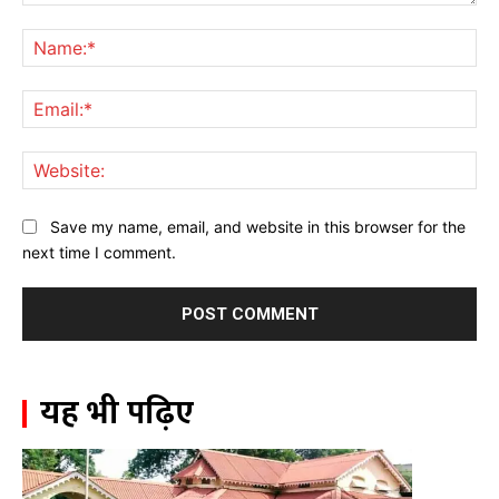
Comment:
Na
Ema
Web
Save my name, email, and website in this browser for the
next time I comment.
यह भी पढ़िए