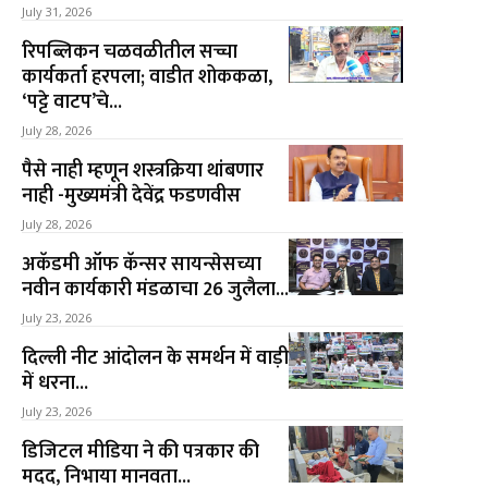
July 31, 2026
रिपब्लिकन चळवळीतील सच्चा
कार्यकर्ता हरपला; वाडीत शोककळा,
‘पट्टे वाटप’चे...
July 28, 2026
पैसे नाही म्हणून शस्त्रक्रिया थांबणार
नाही -मुख्यमंत्री देवेंद्र फडणवीस
July 28, 2026
अकॅडमी ऑफ कॅन्सर सायन्सेसच्या
नवीन कार्यकारी मंडळाचा 26 जुलैला...
July 23, 2026
दिल्ली नीट आंदोलन के समर्थन में वाड़ी
में धरना...
July 23, 2026
डिजिटल मीडिया ने की पत्रकार की
मदद, निभाया मानवता...