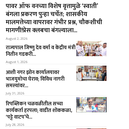
पावर ऑफ वनच्या विशेष वृत्तामुळे ‘स्वाती’
बंगला प्रकरण पुन्हा चर्चेत; शासकीय
मालमत्तेच्या वापरावर गंभीर प्रश्न, चौकशीची
मागणी!प्रेस क्लबचा बंगल्याला...
August 2, 2026
राज्यपाल जिष्णु देव वर्मा व केंद्रीय मंत्री
नितीन गडकरी...
August 1, 2026
आशी नगर झोन कार्यालयावर
भाजयुमोचा घेराव; विविध नागरी
समस्यांवर...
July 31, 2026
रिपब्लिकन चळवळीतील सच्चा
कार्यकर्ता हरपला; वाडीत शोककळा,
‘पट्टे वाटप’चे...
July 28, 2026