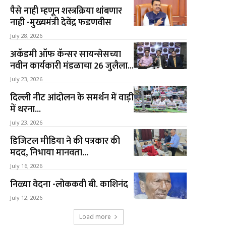
पैसे नाही म्हणून शस्त्रक्रिया थांबणार
नाही -मुख्यमंत्री देवेंद्र फडणवीस
July 28, 2026
अकॅडमी ऑफ कॅन्सर सायन्सेसच्या
नवीन कार्यकारी मंडळाचा 26 जुलैला...
July 23, 2026
दिल्ली नीट आंदोलन के समर्थन में वाड़ी
में धरना...
July 23, 2026
डिजिटल मीडिया ने की पत्रकार की
मदद, निभाया मानवता...
July 16, 2026
निळ्या वेदना -लोककवी बी. काशिनंद
July 12, 2026
Load more