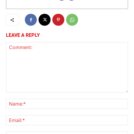
LEAVE A REPLY
Comment:
Na
Ema