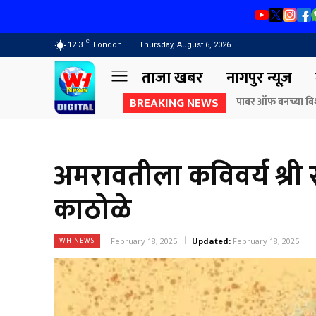
C
12.3
London
Thursday, August 6, 2026
ताजा खबर
नागपुर न्यूज़
BREAKING NEWS
पावर ऑफ वनच्या विशेष वृ
राज्यपाल जिष्णु देव व
बंगल्याला पडण्याचा डाव
अमरावतीला कविवर्य श्री सु
काठोळे
WH NEWS
February 18, 2025
Updated:
February 18, 2025