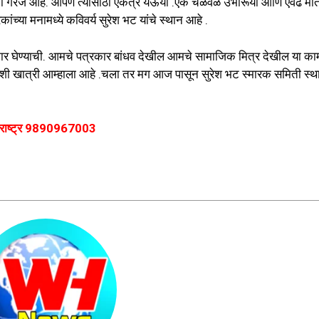
ची गरज आहे. आपण त्यासाठी एकत्र येऊया .एक चळवळ उभारूया आणि एवढे मात्र
च्या मनामध्ये कविवर्य सुरेश भट यांचे स्थान आहे .
ढाकार घेण्याची. आमचे पत्रकार बांधव देखील आमचे सामाजिक मित्र देखील या का
 खात्री आम्हाला आहे .चला तर मग आज पासून सुरेश भट स्मारक समिती स्थ
हाराष्ट्र 9890967003