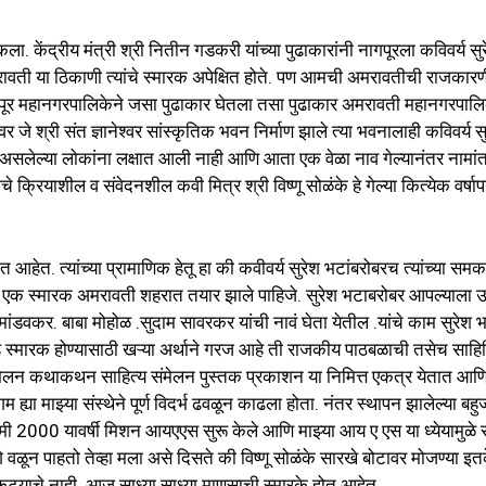
ला. केंद्रीय मंत्री श्री नितीन गडकरी यांच्या पुढाकारांनी नागपूरला कविवर्य स
अमरावती या ठिकाणी त्यांचे स्मारक अपेक्षित होते. पण आमची अमरावतीची राजकार
ागपूर महानगरपालिकेने जसा पुढाकार घेतला तसा पुढाकार अमरावती महानगरपाल
े श्री संत ज्ञानेश्वर सांस्कृतिक भवन निर्माण झाले त्या भवनालाही कविवर्य स
असलेल्या लोकांना लक्षात आली नाही आणि आता एक वेळा नाव गेल्यानंतर नामां
्रियाशील व संवेदनशील कवी मित्र श्री विष्णू सोळंके हे गेल्या कित्येक वर्षाप
 आहेत. त्यांच्या प्रामाणिक हेतू हा की कवीवर्य सुरेश भटांबरोबरच त्यांच्या सम
्थ एक स्मारक अमरावती शहरात तयार झाले पाहिजे. सुरेश भटाबरोबर आपल्याला उ
ांडवकर. बाबा मोहोळ .सुदाम सावरकर यांची नावं घेता येतील .यांचे काम सुरेश
स्मारक होण्यासाठी खऱ्या अर्थाने गरज आहे ती राजकीय पाठबळाची तसेच साहित
संमेलन कथाकथन साहित्य संमेलन पुस्तक प्रकाशन या निमित्त एकत्र येतात आण
म ह्या माझ्या संस्थेने पूर्ण विदर्भ ढवळून काढला होता. नंतर स्थापन झालेल्या बह
मी 2000 यावर्षी मिशन आयएएस सुरू केले आणि माझ्या आय ए एस या ध्येयामुळे स
ागे वळून पाहतो तेव्हा मला असे दिसते की विष्णू सोळंके सारखे बोटावर मोजण्या इत
कट्याचे नाही .आज साध्या साध्या माणसाची स्मारके होत आहेत.