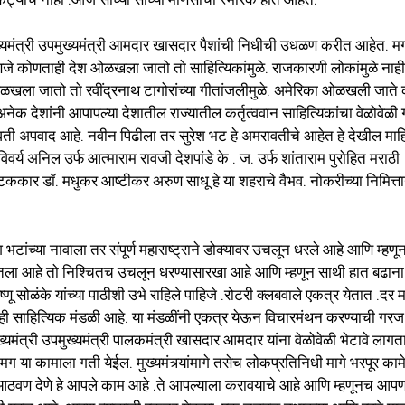
ख्यमंत्री उपमुख्यमंत्री आमदार खासदार पैशांची निधीची उधळण करीत आहेत. म
म्हणजे कोणताही देश ओळखला जातो तो साहित्यिकांमुळे. राजकारणी लोकांमुळे नाही
ा जातो तो रवींद्रनाथ टागोरांच्या गीतांजलीमुळे. अमेरिका ओळखली जाते 
ेक देशांनी आपापल्या देशातील राज्यातील कर्तृत्ववान साहित्यिकांचा वेळोवेळी 
रावती अपवाद आहे. नवीन पिढीला तर सुरेश भट हे अमरावतीचे आहेत हे देखील मा
विवर्य अनिल उर्फ आत्माराम रावजी देशपांडे के . ज. उर्फ शांताराम पुरोहित मराठी
नाटककार डॉ. मधुकर आष्टीकर अरुण साधू हे या शहराचे वैभव. नोकरीच्या निमित्ता
ेश भटांच्या नावाला तर संपूर्ण महाराष्ट्राने डोक्यावर उचलून धरले आहे आणि म्हणू
ार घेतला आहे तो निश्चितच उचलून धरण्यासारखा आहे आणि म्हणून साथी हात बढान
सोळंके यांच्या पाठीशी उभे राहिले पाहिजे .रोटरी क्लबवाले एकत्र येतात .दर म
ी ही साहित्यिक मंडळी आहे. या मंडळींनी एकत्र येऊन विचारमंथन करण्याची गरज
मुख्यमंत्री उपमुख्यमंत्री पालकमंत्री खासदार आमदार यांना वेळोवेळी भेटावे लागत
तर मग या कामाला गती येईल. मुख्यमंत्र्यांमागे तसेच लोकप्रतिनिधी मागे भरपूर क
ा आठवण देणे हे आपले काम आहे .ते आपल्याला करावयाचे आहे आणि म्हणूनच आप