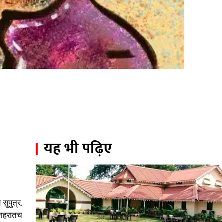
यह भी पढ़िए
सुपुत्र.
ी शहरातच