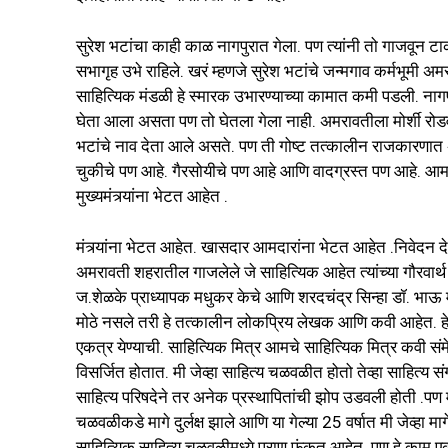
सुरेश भटांचा काही काळ नागपुरात गेला. पण त्यांनी तो गाजवून टाक
सभागृह उभे राहिले. खरं म्हणजे सुरेश भटांचे जन्मगाव कर्मभूमी 
साहित्यिक मंडळी हे स्मारक उभारण्याच्या कामात कमी पडली. न
घेता आला असता पण तो घेतला गेला नाही. अमरावतीला मोर्शी रोडवर ज
भटांचे नाव देता आले असते. पण ती गोष्ट तत्कालीन राजकारणात 
चुकीचे पण आहे. गैरसोयीचे पण आहे आणि वादग्रस्त पण आहे. आमचे क
मुख्यमंत्र्यांना भेटत आहेत .
मंत्र्यांना भेटत आहेत. खासदार आमदारांना भेटत आहेत .निवेदन देत
अमरावती शहरातील गाजलेले जे साहित्यिक आहेत त्यांच्या गौरवार
ज.शेळके प्राध्यापक मधुकर केचे आणि शरदचंद्र सिन्हा डॉ. भाऊ म
मोठे नसले तरी हे तत्कालीन लोकप्रिय लेखक आणि कवी आहेत. हे 
एकत्र येण्याची. साहित्यिक मित्र आमचे साहित्यिक मित्र कवी 
विसर्जित होतात. मी जेव्हा साहित्य चळवळीत होतो तेव्हा साहित्य संग
साहित्य परिषदेने तर अनेक प्रस्थापितांची झोप उडवली होती .पण 
चळवळीकडे मागे दुर्लक्ष झाले आणि या गेल्या 25 वर्षात मी जेव्हा म
साहित्यिक साहित्य चळवळीमध्ये प्राण फुंकत आहेत .पण हे काम ए