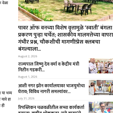
 वेळा
पावर ऑफ वनच्या विशेष वृत्तामुळे ‘स्वाती’ बंगला
प्रकरण पुन्हा चर्चेत; शासकीय मालमत्तेच्या वापर
गंभीर प्रश्न, चौकशीची मागणी!प्रेस क्लबचा
बंगल्याला...
August 2, 2026
राज्यपाल जिष्णु देव वर्मा व केंद्रीय मंत्री
नितीन गडकरी...
August 1, 2026
आशी नगर झोन कार्यालयावर भाजयुमोचा
घेराव; विविध नागरी समस्यांवर...
ा या भव्य
July 31, 2026
 यावे हा
 ही
रिपब्लिकन चळवळीतील सच्चा कार्यकर्ता