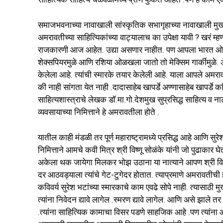
समाजभवनाच्या नावाखाली सांस्कृतिक सभागृहाच्या नावाखाली मु
अमरावतीच्या साहित्यिकांच्या वाट्यालाच का उपेक्षा यावी ? खरं 
राजकारणी आज आहेत. उद्या असणार नाहीत. पण आपला भारत ओळखल
शेक्सपियरमुळे आणि रशिया ओळखला जातो तो मेक्सिम गार्कीमुळे. अन
केलेला आहे. त्यांची स्मारके तयार केलेली आहे. याला आपले अम
की नाही सांगता येत नाही .दादासाहेब खापर्डे अण्णासाहेब खापर्डे क
साहित्यशास्त्राचे लेखक डॉ.मा.गो.देशमुख सुप्रसिद्ध साहित्य व 
व्यवसायाच्या निमित्ताने हे अमरावतीला होते .
यातील काही मंडळी तर पूर्ण महाराष्ट्रामध्ये प्रसिद्ध आहे आणि सुर
निमित्ताने आमचे कवी मित्र श्री विष्णू सोळंके यांनी जो पुढाक
अकेला थक जायेगा मिलकर भोझ उठाना या नात्याने आपण श्री विष्णू 
दर आठवड्याला त्यांचे गेट-टुगेदर होतात. त्याप्रमाणे अमरावतीच
कविवर्य सुरेश भटांच्या स्मारकाचे काम एवढे सोपे नाही. त्यासाठी 
त्यांना निवेदन द्यावे लागेल .स्मरण द्यावे लागेल. आणि असे झाले 
.त्यांना साहित्यिक कामाचा विसर पडणे साहजिक आहे .पण त्यांन