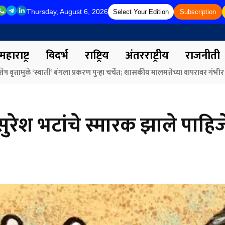
Thursday, August 6, 2026
Select Your Edition
Subscription
महाराष्ट्र
विदर्भ
राष्ट्रिय
अंतरराष्ट्रीय
राजनीती
त्तामुळे ‘स्वाती’ बंगला प्रकरण पुन्हा चर्चेत; शासकीय मालमत्तेच्या वापरावर गंभीर प्
र्मा व केंद्रीय मंत्री नितीन गडकरी यांच्या हस्ते ‘मंथन4युवा’च्या पोस्टरचे अनावरण
!
रेश भटांचे स्मारक झाले पाहिजे 