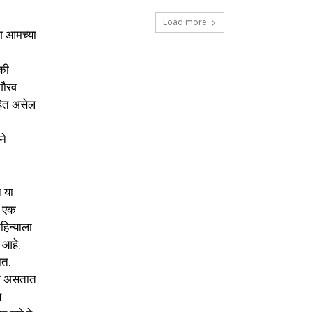
Load more
ग आमच्या
.
की
गौरव
हित असेल
ने
न या
ा एक
हिन्याला
 आहे.
ात.
ामे असतात
ण