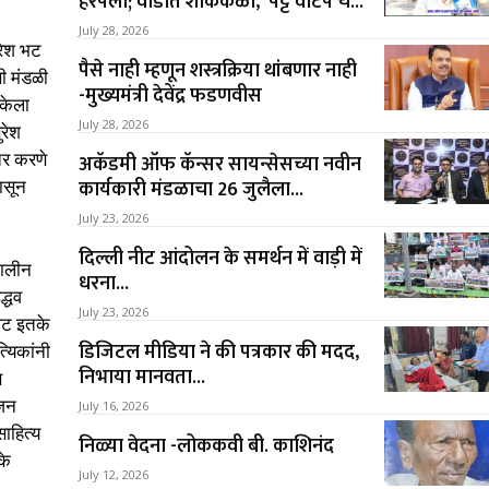
हरपला; वाडीत शोककळा, ‘पट्टे वाटप’चे...
July 28, 2026
ुरेश भट
पैसे नाही म्हणून शस्त्रक्रिया थांबणार नाही
णी मंडळी
-मुख्यमंत्री देवेंद्र फडणवीस
िकेला
July 28, 2026
ुरेश
तर करणे
अकॅडमी ऑफ कॅन्सर सायन्सेसच्या नवीन
कार्यकारी मंडळाचा 26 जुलैला...
ासून
July 23, 2026
दिल्ली नीट आंदोलन के समर्थन में वाड़ी में
कालीन
धरना...
द्धव
July 23, 2026
 भट इतके
डिजिटल मीडिया ने की पत्रकार की मदद,
्यिकांनी
निभाया मानवता...
ि
ुजन
July 16, 2026
ाहित्य
निळ्या वेदना -लोककवी बी. काशिनंद
के
July 12, 2026