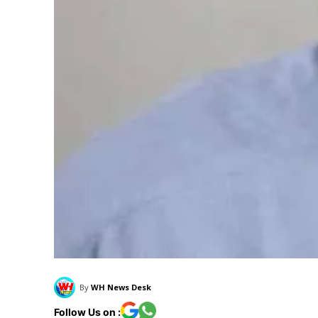
By
WH News Desk
Follow Us on :