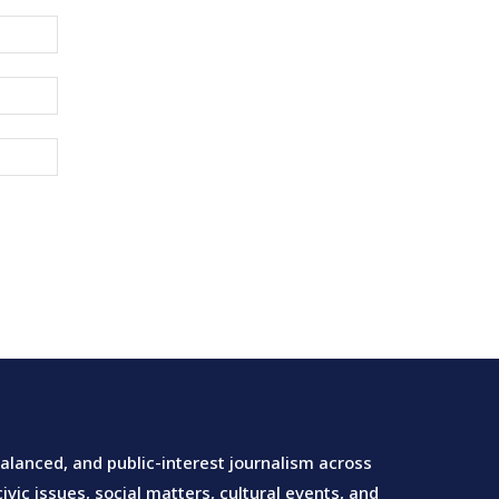
Name:*
Email:*
Website:
lanced, and public-interest journalism across
vic issues, social matters, cultural events, and