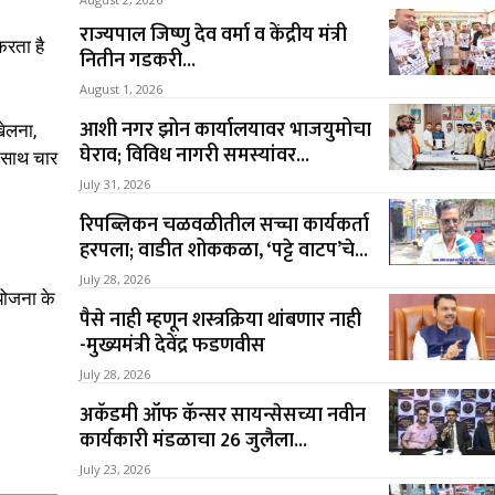
राज्यपाल जिष्णु देव वर्मा व केंद्रीय मंत्री
 करता है
नितीन गडकरी...
August 1, 2026
आशी नगर झोन कार्यालयावर भाजयुमोचा
खेलना,
घेराव; विविध नागरी समस्यांवर...
े साथ चार
July 31, 2026
रिपब्लिकन चळवळीतील सच्चा कार्यकर्ता
हरपला; वाडीत शोककळा, ‘पट्टे वाटप’चे...
July 28, 2026
योजना के
पैसे नाही म्हणून शस्त्रक्रिया थांबणार नाही
-मुख्यमंत्री देवेंद्र फडणवीस
July 28, 2026
अकॅडमी ऑफ कॅन्सर सायन्सेसच्या नवीन
कार्यकारी मंडळाचा 26 जुलैला...
July 23, 2026