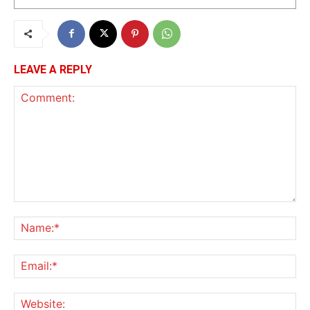
LEAVE A REPLY
Comment:
Na
Ema
Web