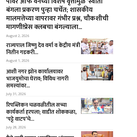
पावर ऑफ वनच्या विशेष वृत्तामुळे ‘स्वाती’
बंगला प्रकरण पुन्हा चर्चेत; शासकीय
मालमत्तेच्या वापरावर गंभीर प्रश्न, चौकशीची
मागणी!प्रेस क्लबचा बंगल्याला...
August 2, 2026
राज्यपाल जिष्णु देव वर्मा व केंद्रीय मंत्री
नितीन गडकरी...
August 1, 2026
आशी नगर झोन कार्यालयावर
भाजयुमोचा घेराव; विविध नागरी
समस्यांवर...
July 31, 2026
रिपब्लिकन चळवळीतील सच्चा
कार्यकर्ता हरपला; वाडीत शोककळा,
‘पट्टे वाटप’चे...
July 28, 2026