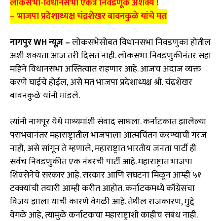
लोकसभा-विधानसभा एकत्र निवडणूक अशक्य !
– भाजपा प्रदेशाध्यक्ष चंद्रशेखर बावनकुळे यांचे मत
नागपुर WH न्यूज़ –
लोकसभेसोबत विधानसभा निवडणुका होतील
अशी शक्यता आज तरी दिसत नाही. लोकसभा निवडणुकीनंतर सहा
महिने विधानसभा अस्तित्वात राहणार आहे. आजच अंदाज व्यक्त
करणे घाईचे होईल, असे मत भाजपा प्रदेशाध्यक्ष श्री. चंद्रशेखर
बावनकुळे यांनी मांडले.
त्यांनी नागपूर येथे माध्यमांशी संवाद साधला. कर्नाटकात झालेल्या
पराभवानंतर महाराष्ट्रातील भाजपाला आत्मचिंतन करण्याची गरज
नाही, असे सांगून ते म्हणाले, महाराष्ट्रात भारतीय जनता पार्टी ही
सर्वच निवडणुकीत एक नंबरची पार्टी आहे. महाराष्ट्रात भाजपा
शिवसेनेचे सरकार आहे. सरकार आणि संघटना मिळून आम्ही ५१
टक्क्यांची तयारी आम्ही करीत आहोत. कर्नाटकमध्ये कॉंग्रेसचा
विजय झाला याची कारणे वेगळी आहे. तेथील राजकारण, मुद्दे
वेगळे आहे, त्यामुळे कर्नाटकचा महाराष्ट्राशी काहीच संबंध नाही.