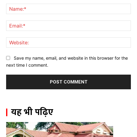
Comment:
Na
Ema
Web
Save my name, email, and website in this browser for the
next time I comment.
यह भी पढ़िए