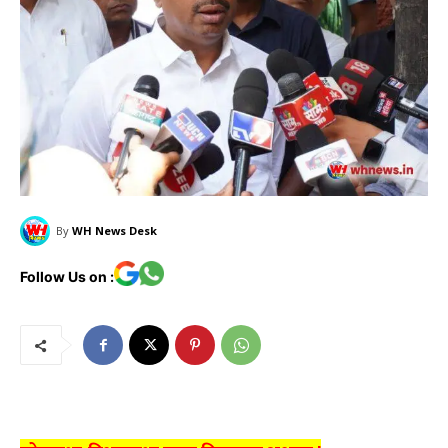
By
WH News Desk
Follow Us on :