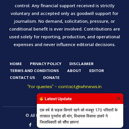
control. Any financial support received is strictly
voluntary and accepted only as goodwill support for
journalism. No demand, solicitation, pressure, or
conditional benefit is ever involved. Contributions are
used solely for reporting, production, and operational
expenses and never influence editorial decisions.
HOME
PRIVACY POLICY
DISCLAIMER
TERMS AND CONDITIONS
ABOUT
EDITOR
CONTACT US
DONATE
"For queries" - contact@whnews.in
Latest Update
एक वर्ष से सड़क किनारे रहने को मजबूर 170 परिवारों के
© All Right Reserved WH News Digital
तत्काल पुनर्वास की मांग, विधायक विकास ठाकरे ने
जिलाधिकारी को सौंपा ज्ञापन!