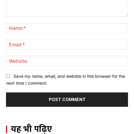
Comment:
Na
Ema
Web
Save my name, email, and website in this browser for the
next time I comment.
यह भी पढ़िए