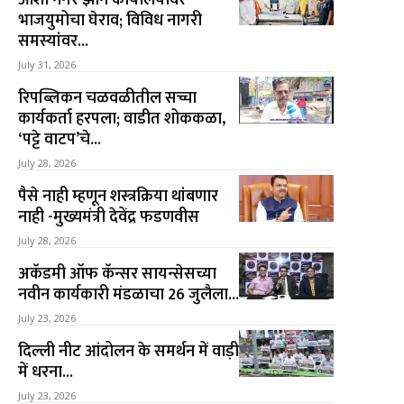
भाजयुमोचा घेराव; विविध नागरी
समस्यांवर...
July 31, 2026
रिपब्लिकन चळवळीतील सच्चा
कार्यकर्ता हरपला; वाडीत शोककळा,
‘पट्टे वाटप’चे...
July 28, 2026
पैसे नाही म्हणून शस्त्रक्रिया थांबणार
नाही -मुख्यमंत्री देवेंद्र फडणवीस
July 28, 2026
अकॅडमी ऑफ कॅन्सर सायन्सेसच्या
नवीन कार्यकारी मंडळाचा 26 जुलैला...
July 23, 2026
दिल्ली नीट आंदोलन के समर्थन में वाड़ी
में धरना...
July 23, 2026