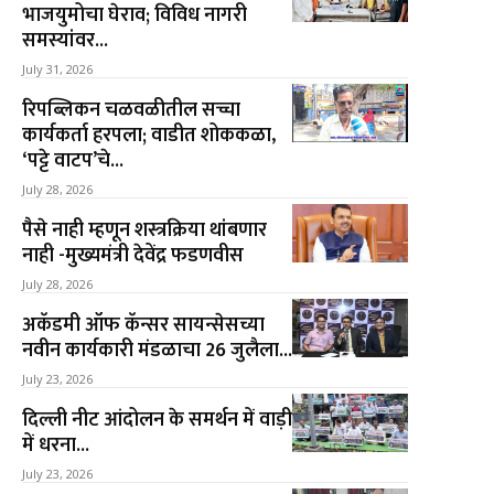
भाजयुमोचा घेराव; विविध नागरी
समस्यांवर...
July 31, 2026
रिपब्लिकन चळवळीतील सच्चा
कार्यकर्ता हरपला; वाडीत शोककळा,
‘पट्टे वाटप’चे...
July 28, 2026
पैसे नाही म्हणून शस्त्रक्रिया थांबणार
नाही -मुख्यमंत्री देवेंद्र फडणवीस
July 28, 2026
अकॅडमी ऑफ कॅन्सर सायन्सेसच्या
नवीन कार्यकारी मंडळाचा 26 जुलैला...
July 23, 2026
दिल्ली नीट आंदोलन के समर्थन में वाड़ी
में धरना...
July 23, 2026