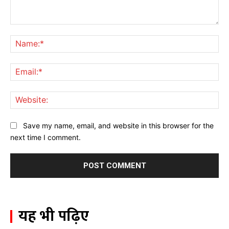
Comment:
Na
Ema
Web
Save my name, email, and website in this browser for the
next time I comment.
यह भी पढ़िए