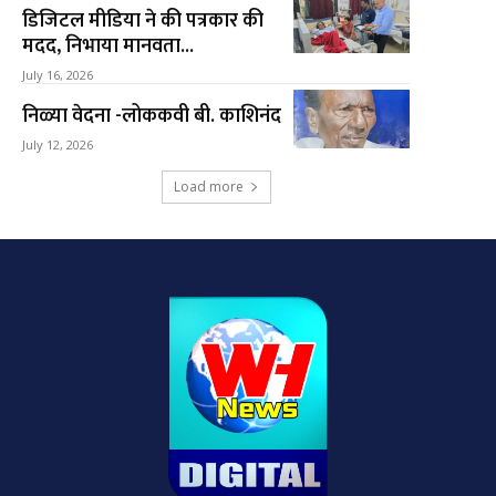
डिजिटल मीडिया ने की पत्रकार की
मदद, निभाया मानवता...
July 16, 2026
निळ्या वेदना -लोककवी बी. काशिनंद
July 12, 2026
Load more