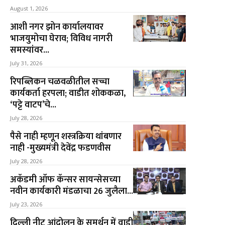
August 1, 2026
आशी नगर झोन कार्यालयावर
भाजयुमोचा घेराव; विविध नागरी
समस्यांवर...
July 31, 2026
रिपब्लिकन चळवळीतील सच्चा
कार्यकर्ता हरपला; वाडीत शोककळा,
‘पट्टे वाटप’चे...
July 28, 2026
पैसे नाही म्हणून शस्त्रक्रिया थांबणार
नाही -मुख्यमंत्री देवेंद्र फडणवीस
July 28, 2026
अकॅडमी ऑफ कॅन्सर सायन्सेसच्या
नवीन कार्यकारी मंडळाचा 26 जुलैला...
July 23, 2026
दिल्ली नीट आंदोलन के समर्थन में वाड़ी