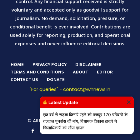
control. Any financial support received is strictly
voluntary and accepted only as goodwill support for
journalism. No demand, solicitation, pressure, or
conditional benefit is ever involved. Contributions are
used solely for reporting, production, and operational
expenses and never influence editorial decisions.
HOME
PRIVACY POLICY
DISCLAIMER
TERMS AND CONDITIONS
ABOUT
EDITOR
CONTACT US
DONATE
"For queries" - contact@whnews.in
Latest Update
एक वर्ष से सड़क किनारे रहने को मजबूर 170 परिवारों के
© All Right Reserved WH News Digital
तत्काल पुनर्वास की मांग, विधायक विकास ठाकरे ने
जिलाधिकारी को सौंपा ज्ञापन!