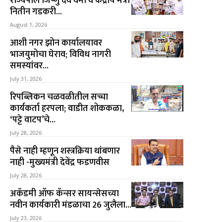
राज्यपाल जिष्णु देव वर्मा व केंद्रीय मंत्री
नितीन गडकरी...
August 1, 2026
आशी नगर झोन कार्यालयावर
भाजयुमोचा घेराव; विविध नागरी
समस्यांवर...
July 31, 2026
रिपब्लिकन चळवळीतील सच्चा
कार्यकर्ता हरपला; वाडीत शोककळा,
‘पट्टे वाटप’चे...
July 28, 2026
पैसे नाही म्हणून शस्त्रक्रिया थांबणार
नाही -मुख्यमंत्री देवेंद्र फडणवीस
July 28, 2026
अकॅडमी ऑफ कॅन्सर सायन्सेसच्या
नवीन कार्यकारी मंडळाचा 26 जुलैला...
July 23, 2026