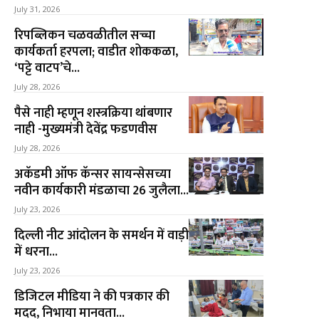
July 31, 2026
रिपब्लिकन चळवळीतील सच्चा
कार्यकर्ता हरपला; वाडीत शोककळा,
‘पट्टे वाटप’चे...
July 28, 2026
पैसे नाही म्हणून शस्त्रक्रिया थांबणार
नाही -मुख्यमंत्री देवेंद्र फडणवीस
July 28, 2026
अकॅडमी ऑफ कॅन्सर सायन्सेसच्या
नवीन कार्यकारी मंडळाचा 26 जुलैला...
July 23, 2026
दिल्ली नीट आंदोलन के समर्थन में वाड़ी
में धरना...
July 23, 2026
डिजिटल मीडिया ने की पत्रकार की
मदद, निभाया मानवता...