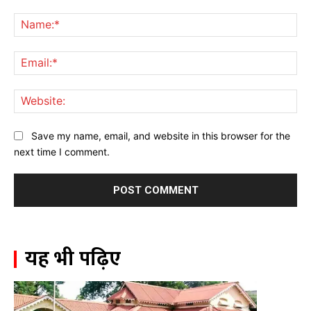
Comment:
Na
Ema
Web
Save my name, email, and website in this browser for the
next time I comment.
यह भी पढ़िए