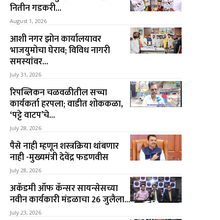
नितीन गडकरी...
August 1, 2026
आशी नगर झोन कार्यालयावर
भाजयुमोचा घेराव; विविध नागरी
समस्यांवर...
July 31, 2026
रिपब्लिकन चळवळीतील सच्चा
कार्यकर्ता हरपला; वाडीत शोककळा,
‘पट्टे वाटप’चे...
July 28, 2026
पैसे नाही म्हणून शस्त्रक्रिया थांबणार
नाही -मुख्यमंत्री देवेंद्र फडणवीस
July 28, 2026
अकॅडमी ऑफ कॅन्सर सायन्सेसच्या
नवीन कार्यकारी मंडळाचा 26 जुलैला...
July 23, 2026