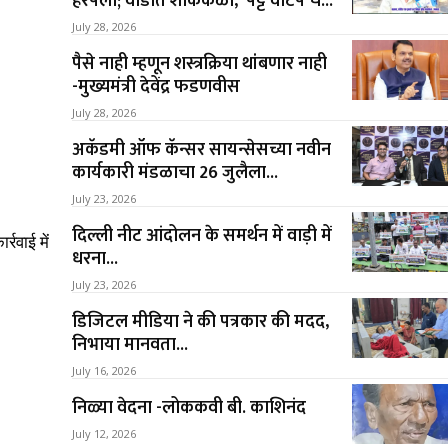
हरपला; वाडीत शोककळा, ‘पट्टे वाटप’चे...
July 28, 2026
पैसे नाही म्हणून शस्त्रक्रिया थांबणार नाही
-मुख्यमंत्री देवेंद्र फडणवीस
July 28, 2026
अकॅडमी ऑफ कॅन्सर सायन्सेसच्या नवीन
कार्यकारी मंडळाचा 26 जुलैला...
July 23, 2026
दिल्ली नीट आंदोलन के समर्थन में वाड़ी में
रवाई में
धरना...
July 23, 2026
डिजिटल मीडिया ने की पत्रकार की मदद,
निभाया मानवता...
July 16, 2026
निळ्या वेदना -लोककवी बी. काशिनंद
July 12, 2026