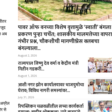
भीतर
पावर ऑफ वनच्या विशेष वृत्तामुळे ‘स्वाती’ बंगला
वजूद
प्रकरण पुन्हा चर्चेत; शासकीय मालमत्तेच्या वापर
ाल अब
गंभीर प्रश्न, चौकशीची मागणी!प्रेस क्लबचा
बंगल्याला...
August 2, 2026
राज्यपाल जिष्णु देव वर्मा व केंद्रीय मंत्री
नितीन गडकरी...
August 1, 2026
आशी नगर झोन कार्यालयावर भाजयुमोचा
घेराव; विविध नागरी समस्यांवर...
July 31, 2026
अप्रैल
रिपब्लिकन चळवळीतील सच्चा कार्यकर्ता
र से