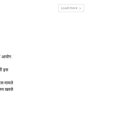
Load more
्ट आयोग
भी इस
।इस मामले
विजय खवसे