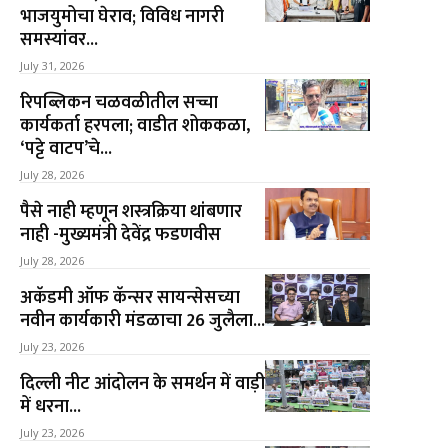
भाजयुमोचा घेराव; विविध नागरी
समस्यांवर...
July 31, 2026
रिपब्लिकन चळवळीतील सच्चा
कार्यकर्ता हरपला; वाडीत शोककळा,
‘पट्टे वाटप’चे...
July 28, 2026
पैसे नाही म्हणून शस्त्रक्रिया थांबणार
नाही -मुख्यमंत्री देवेंद्र फडणवीस
July 28, 2026
अकॅडमी ऑफ कॅन्सर सायन्सेसच्या
नवीन कार्यकारी मंडळाचा 26 जुलैला...
July 23, 2026
दिल्ली नीट आंदोलन के समर्थन में वाड़ी
में धरना...
July 23, 2026