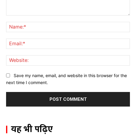
Comment:
Na
Ema
Web
Save my name, email, and website in this browser for the
next time I comment.
यह भी पढ़िए