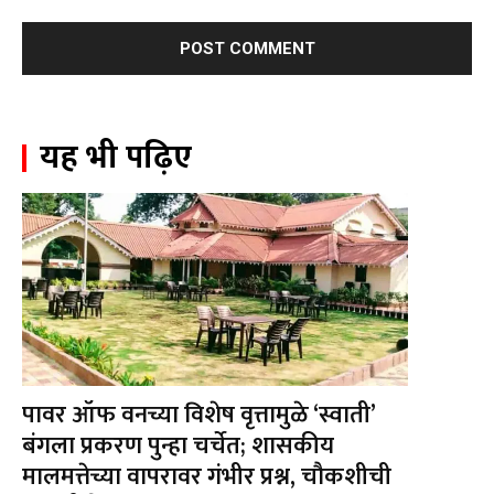
यह भी पढ़िए
पावर ऑफ वनच्या विशेष वृत्तामुळे ‘स्वाती’
बंगला प्रकरण पुन्हा चर्चेत; शासकीय
मालमत्तेच्या वापरावर गंभीर प्रश्न, चौकशीची