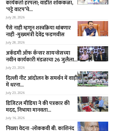
कार्यकर्ता हरपला; वाडीत शोककळा,
‘पट्टे वाटप’चे...
July 28, 2026
पैसे नाही म्हणून शस्त्रक्रिया थांबणार
नाही -मुख्यमंत्री देवेंद्र फडणवीस
July 28, 2026
अकॅडमी ऑफ कॅन्सर सायन्सेसच्या
नवीन कार्यकारी मंडळाचा 26 जुलैला...
July 23, 2026
दिल्ली नीट आंदोलन के समर्थन में वाड़ी
में धरना...
July 23, 2026
डिजिटल मीडिया ने की पत्रकार की
मदद, निभाया मानवता...
July 16, 2026
निळ्या वेदना -लोककवी बी. काशिनंद