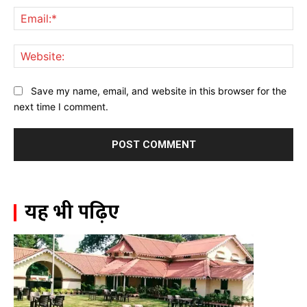
Ema
Web
Save my name, email, and website in this browser for the
next time I comment.
यह भी पढ़िए