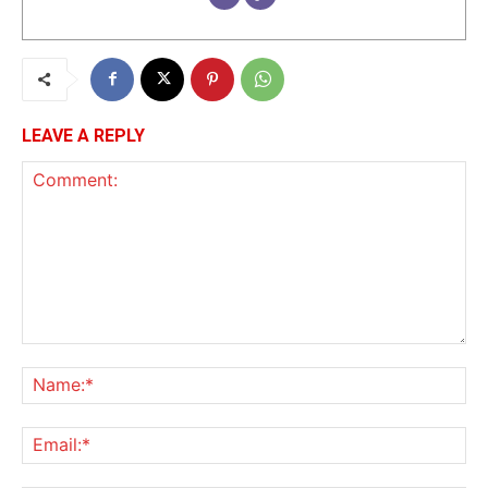
LEAVE A REPLY
Comment:
Na
Ema