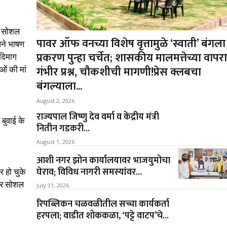
र सोशल
पावर ऑफ वनच्या विशेष वृत्तामुळे ‘स्वाती’ बंगला
पने भाषण
प्रकरण पुन्हा चर्चेत; शासकीय मालमत्तेच्या वापर
 दिमाग
गंभीर प्रश्न, चौकशीची मागणी!प्रेस क्लबचा
वओं की मां
बंगल्याला...
August 2, 2026
राज्यपाल जिष्णु देव वर्मा व केंद्रीय मंत्री
बुवाई के
नितीन गडकरी...
August 1, 2026
आशी नगर झोन कार्यालयावर भाजयुमोचा
घेराव; विविध नागरी समस्यांवर...
 हो चुके
 और सोशल
July 31, 2026
रिपब्लिकन चळवळीतील सच्चा कार्यकर्ता
हरपला; वाडीत शोककळा, ‘पट्टे वाटप’चे...