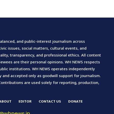
lanced, and public-interest journalism across
vic issues, social matters, cultural events, and
lity, transparency, and professional ethics. All content
rviewees are their personal opinions. WH NEWS respects
d public institutions. WH NEWS operates independently
ary and accepted only as goodwill support for journalism.
Contributions are used solely for reporting, production,
ABOUT
EDITOR
CONTACT US
DONATE
ct@whnews.in