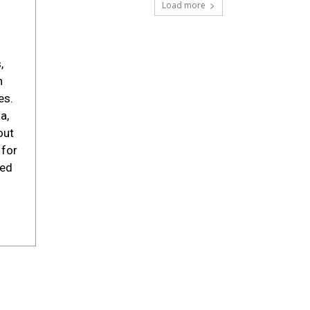
Load more
,
h
es.
a,
out
 for
sed