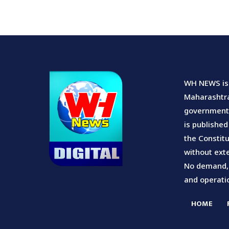
WH NEWS is 
Maharashtra.
government u
is published
the Constitu
without exte
No demand, s
and operatio
HOME