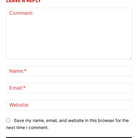
LEAVE A REPLY
Comment:
Na
Ema
Web
Save my name, email, and website in this browser for the
next time I comment.