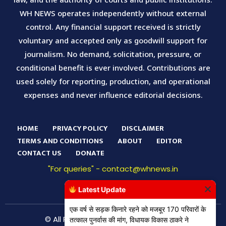
WH NEWS operates independently without external
control. Any financial support received is strictly
voluntary and accepted only as goodwill support for
journalism. No demand, solicitation, pressure, or
conditional benefit is ever involved. Contributions are
used solely for reporting, production, and operational
expenses and never influence editorial decisions.
HOME
PRIVACY POLICY
DISCLAIMER
TERMS AND CONDITIONS
ABOUT
EDITOR
CONTACT US
DONATE
"For queries" - contact@whnews.in
Latest Update
एक वर्ष से सड़क किनारे रहने को मजबूर 170 परिवारों के
© All Right Reserved WH News Digital
तत्काल पुनर्वास की मांग, विधायक विकास ठाकरे ने