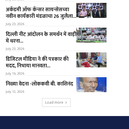
अकॅडमी ऑफ कॅन्सर सायन्सेसच्या
नवीन कार्यकारी मंडळाचा 26 जुलैला...
July 23, 2026
दिल्ली नीट आंदोलन के समर्थन में वाड़ी
में धरना...
July 23, 2026
डिजिटल मीडिया ने की पत्रकार की
मदद, निभाया मानवता...
July 16, 2026
निळ्या वेदना -लोककवी बी. काशिनंद
July 12, 2026
Load more