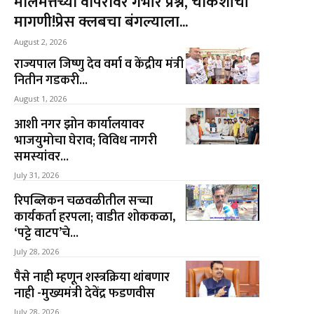
मालमत्तेच्या वापरावर गंभीर प्रश्न, चौकशीची
मागणी!प्रेस क्लबचा बंगल्याला...
August 2, 2026
राज्यपाल जिष्णु देव वर्मा व केंद्रीय मंत्री
नितीन गडकरी...
August 1, 2026
आशी नगर झोन कार्यालयावर
भाजयुमोचा घेराव; विविध नागरी
समस्यांवर...
July 31, 2026
रिपब्लिकन चळवळीतील सच्चा
कार्यकर्ता हरपला; वाडीत शोककळा,
‘पट्टे वाटप’चे...
July 28, 2026
पैसे नाही म्हणून शस्त्रक्रिया थांबणार
नाही -मुख्यमंत्री देवेंद्र फडणवीस
July 28, 2026