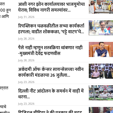
आशी नगर झोन कार्यालयावर भाजयुमोचा
्यात
घेराव; विविध नागरी समस्यांवर...
100 हून
अप आणि
July 31, 2026
रिपब्लिकन चळवळीतील सच्चा कार्यकर्ता
हरपला; वाडीत शोककळा, ‘पट्टे वाटप’चे...
July 28, 2026
पैसे नाही म्हणून शस्त्रक्रिया थांबणार नाही
-मुख्यमंत्री देवेंद्र फडणवीस
July 28, 2026
अकॅडमी ऑफ कॅन्सर सायन्सेसच्या नवीन
कार्यकारी मंडळाचा 26 जुलैला...
July 23, 2026
सत्रात
दिल्ली नीट आंदोलन के समर्थन में वाड़ी में
धरना...
July 23, 2026
याचे