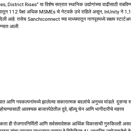
s, District Rises” या विशेष सत्रात स्थानिक उद्योगांच्या वाढीसाठी राबविण
यमातून 112 पेक्षा अधिक MSMEs चे नेटवर्क उभे राहिले असून, InUnity ने 1,
संधी दिली आहे. तसेच Sanchiconnect च्या माध्यमातून नागपूरमध्ये सक्षम स्टार्ट
देण्यात आली.
वसायात आणि नवकल्पनांमध्ये झालेल्या सकारात्मक बदलांचे अनुभव मांडले. दुसऱ्या 
ण्यासाठी आवश्यक बाजारपेठेतील दुवे, व्हॅल्यू चेन आणि भागीदारीचे महत्त्व
जकता ही रोजगारनिर्मिती आणि सर्वसमावेशक आर्थिक विकासाची गुरुकिल्ली असल्