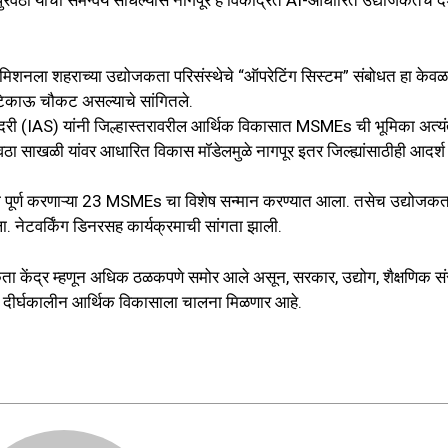
र्जपुरवठा यांचा समन्वय साधल्यास नागपूर हे विकेंद्रित AI-आधारित उद्योजकतेचे 
प मिशनला शहराच्या उद्योजकता परिसंस्थेचे “ऑपरेटिंग सिस्टम” संबोधत हा केव
टिकाऊ चौकट असल्याचे सांगितले.
 बिदरी (IAS) यांनी जिल्हास्तरावरील आर्थिक विकासात MSMEs ची भूमिका अत्य
रवठा साखळी यांवर आधारित विकास मॉडेलमुळे नागपूर इतर जिल्ह्यांसाठीही आदर्श
ित्या पूर्ण करणाऱ्या 23 MSMEs चा विशेष सन्मान करण्यात आला. तसेच उद्योजकत
ला. नेटवर्किंग डिनरसह कार्यक्रमाची सांगता झाली.
जकता केंद्र म्हणून अधिक ठळकपणे समोर आले असून, सरकार, उद्योग, शैक्षणिक सं
 आणि दीर्घकालीन आर्थिक विकासाला चालना मिळणार आहे.