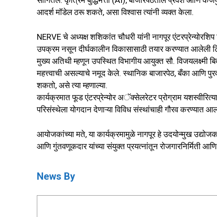
सांगितले. कृत्रिम बुद्धिमत्ता (AI), बाजारपेठेतील प्रवेश आणि क
आदर्श मॉडेल ठरू शकते, असा विश्वास त्यांनी व्यक्त केला.
NERVE चे अध्यक्ष शशिकांत चौधरी यांनी नागपूर एंटरप्रेन्योरशि
उपक्रम नसून दीर्घकालीन विकासासाठी तयार करण्यात आलेली 
मुख्य अतिथी म्हणून उपस्थित विभागीय आयुक्त सौ. विजयलक्ष्मी
महत्त्वाची असल्याचे नमूद केले. स्थानिक बाजारपेठ, बँका आणि पु
शकतो, असे त्या म्हणाल्या.
कार्यक्रमात फूड एंटरप्रेन्योर अॅक्सेलरेटर प्रोग्राम यशस्वीर
परिसंस्थेला योगदान देणाऱ्या विविध संस्थांचाही गौरव करण्यात आ
आयोजकांच्या मते, या कार्यक्रमामुळे नागपूर हे उदयोन्मुख उद्यो
आणि गुंतवणूकदार यांच्या संयुक्त प्रयत्नांतून रोजगारनिर्मिती
News By