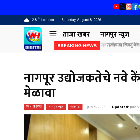
C
12.8
London
Saturday, August 8, 2026
ताजा खबर
नागपुर न्यूज़
BREAKING NEWS
राज्यपाल जिष्णु देव व
नागपूर उद्योजकतेचे नवे क
मेळावा
WH NEWS
नागपुर न्यूज़
महाराष्ट्र
July 5, 2026
Updated:
July 5