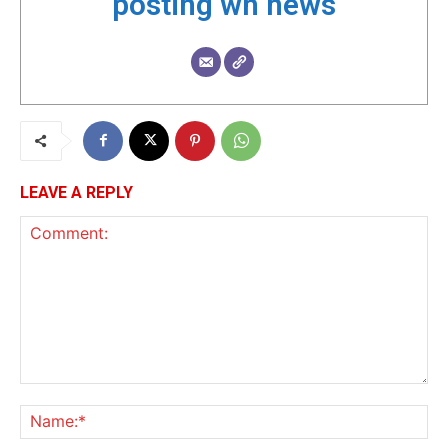
posting wh news
LEAVE A REPLY
Comment:
Na