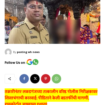
By
posting wh news
Follow Us on :
तक्रारीनंतर लकडगंजच्या तत्कालीन वरिष्ठ पोलीस निरीक्षकावर
शिस्तभंगाची कारवाई; पीडिताने केली बडतर्फीची मागणी,
हायकोर्टात जाण्याचा इशारा!