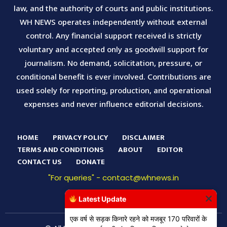
law, and the authority of courts and public institutions.
WH NEWS operates independently without external
control. Any financial support received is strictly
voluntary and accepted only as goodwill support for
journalism. No demand, solicitation, pressure, or
conditional benefit is ever involved. Contributions are
used solely for reporting, production, and operational
expenses and never influence editorial decisions.
HOME
PRIVACY POLICY
DISCLAIMER
TERMS AND CONDITIONS
ABOUT
EDITOR
CONTACT US
DONATE
"For queries" - contact@whnews.in
Latest Update
एक वर्ष से सड़क किनारे रहने को मजबूर 170 परिवारों के