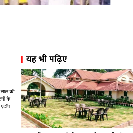
यह भी पढ़िए
4 साल की
्नी के
 एंटॉप