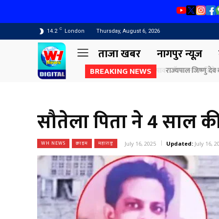
C
14.2
London
Thursday, August 6, 2026
ताजा खबर
नागपुर न्यूज़
BREAKING NEWS
राज्यपाल जिष्णु देव व
सौतेला पिता ने 4 साल की ब
WH NEWS
क्राइम
महाराष्ट्र
July 16, 2025
Updated:
July 16, 2