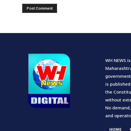
WH NEWS is 
Maharashtra.
government u
is published
the Constitu
without exte
No demand, s
and operatio
HOME