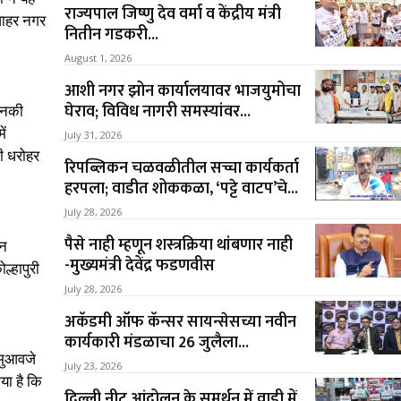
राज्यपाल जिष्णु देव वर्मा व केंद्रीय मंत्री
जवाहर नगर
नितीन गडकरी...
August 1, 2026
आशी नगर झोन कार्यालयावर भाजयुमोचा
घेराव; विविध नागरी समस्यांवर...
जिनकी
ें
July 31, 2026
खी धरोहर
रिपब्लिकन चळवळीतील सच्चा कार्यकर्ता
हरपला; वाडीत शोककळा, ‘पट्टे वाटप’चे...
July 28, 2026
पैसे नाही म्हणून शस्त्रक्रिया थांबणार नाही
इन
-मुख्यमंत्री देवेंद्र फडणवीस
ल्हापुरी
July 28, 2026
अकॅडमी ऑफ कॅन्सर सायन्सेसच्या नवीन
कार्यकारी मंडळाचा 26 जुलैला...
 मुआवजे
July 23, 2026
या है कि
दिल्ली नीट आंदोलन के समर्थन में वाड़ी में