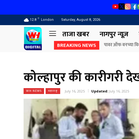
C
12.8
London
Saturday, August 8, 2026
ताजा खबर
नागपुर न्यूज़
BREAKING NEWS
पावर ऑफ वनच्या विशेष वृ
राज्यपाल जिष्णु देव व
बंगल्याला पडण्याचा डाव
कोल्हापुर की कारीगरी दे
WH NEWS
महाराष्ट्र
July 16, 2025
Updated:
July 16, 2025