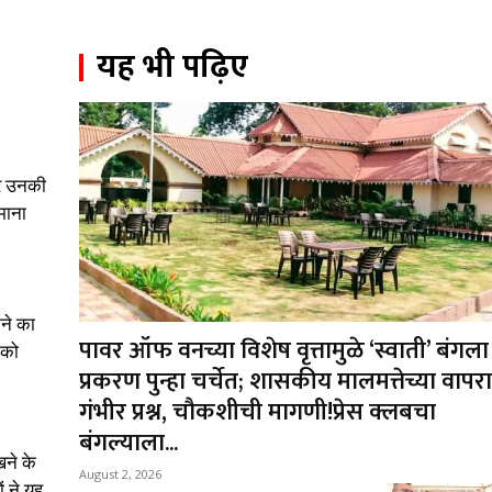
यह भी पढ़िए
 और उनकी
माना
झने का
पावर ऑफ वनच्या विशेष वृत्तामुळे ‘स्वाती’ बंगला
 को
प्रकरण पुन्हा चर्चेत; शासकीय मालमत्तेच्या वापर
गंभीर प्रश्न, चौकशीची मागणी!प्रेस क्लबचा
बंगल्याला...
खने के
August 2, 2026
ं ने यह