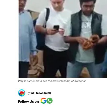
Italy is surprised to see the craftsmanship of Kolhapur
By
WH News Desk
Follow Us on :