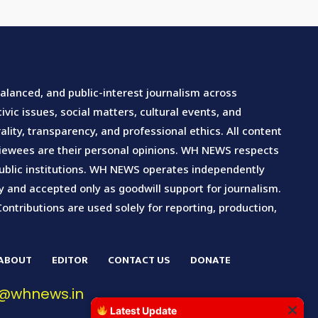
lanced, and public-interest journalism across
vic issues, social matters, cultural events, and
lity, transparency, and professional ethics. All content
rviewees are their personal opinions. WH NEWS respects
d public institutions. WH NEWS operates independently
ary and accepted only as goodwill support for journalism.
Contributions are used solely for reporting, production,
ABOUT
EDITOR
CONTACT US
DONATE
ct@whnews.in
Latest Update