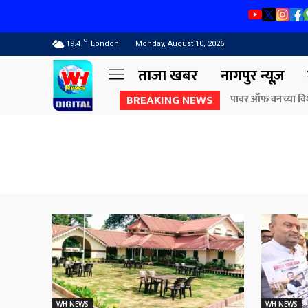
C
19.4
London
Monday, August 10, 2026
ताजा खबर
नागपुर न्यूज़
BREAKING NEWS
पावर ऑफ वनच्या विशेष 
राज्यपाल जिष्णु दे
बंगल्याला पडण्याचा ड
WH NEWS
WH NEWS