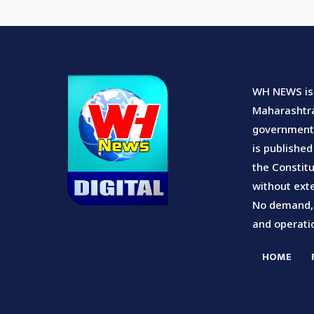
WH NEWS is 
Maharashtra.
government u
is published
the Constitu
without exte
No demand, s
and operatio
HOME