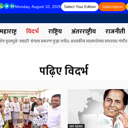
Monday, August 10, 2026
Select Your Edition
Subscription
महाराष्ट्र
विदर्भ
राष्ट्रिय
अंतरराष्ट्रीय
राजनीती
वृत्तामुळे ‘स्वाती’ बंगला प्रकरण पुन्हा चर्चेत; शासकीय मालमत्तेच्या वापरावर गंभीर
व वर्मा व केंद्रीय मंत्री नितीन गडकरी यांच्या हस्ते ‘मंथन4युवा’च्या पोस्टरचे अनावरण
ाव!
पढ़िए
विदर्भ
WH NEWS