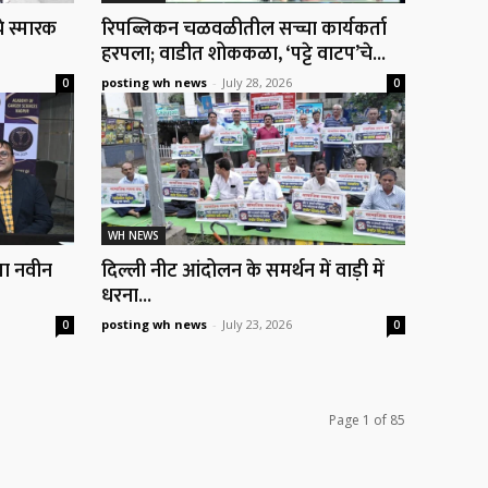
े स्मारक
रिपब्लिकन चळवळीतील सच्चा कार्यकर्ता
हरपला; वाडीत शोककळा, ‘पट्टे वाटप’चे...
posting wh news
-
July 28, 2026
0
0
WH NEWS
या नवीन
दिल्ली नीट आंदोलन के समर्थन में वाड़ी में
धरना...
posting wh news
-
July 23, 2026
0
0
Page 1 of 85