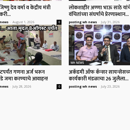
्णु देव वर्मा व केंद्रीय मंत्री
लोकशाहीर अण्णा भाऊ साठे यांच
री...
वंचितांच्या संघर्षाचे प्रेरणास्थान...
 news
-
August 1, 2026
posting wh news
-
July 31, 2026
0
WH NEWS
र्यंत गणना अर्ज भरून
अकॅडमी ऑफ कॅन्सर सायन्सेसच्
 जमा करण्याचे आवाहन!
कार्यकारी मंडळाचा 26 जुलैला...
 news
-
July 28, 2026
posting wh news
-
July 23, 2026
0