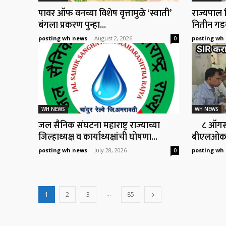
पावर ऑफ वनच्या विशेष वृत्तामुळे ‘स्वाती’
राज्यपाल जिष
बंगला प्रकरण पुन्हा...
नितीन गडक
posting wh news
-
August 2, 2026
posting wh
0
WH NEWS
WH NEWS
जल सैनिक संघटना महाराष्ट्र राज्याच्या
८ ऑगस्टप
जिल्हाध्यक्ष व कार्याध्यक्षांची घोषणा...
बीएलओकडे
posting wh news
-
July 28, 2026
posting wh
0
...
1
2
3
85